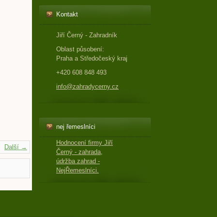
Kontakt
Jiří Černý - Zahradník
Oblast působení:
Praha a Středočeský kraj
+420 608 848 493
info@zahradycerny.cz
nej řemeslníci
Hodnocení firmy Jiří
Další →
Černý - zahrada,
údržba zahrad -
NejŘemeslníci.