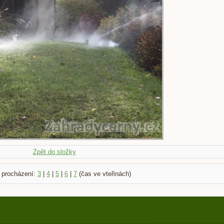
Zpět do složky
 procházení:
3
|
4
|
5
|
6
|
7
(čas ve vteřinách)