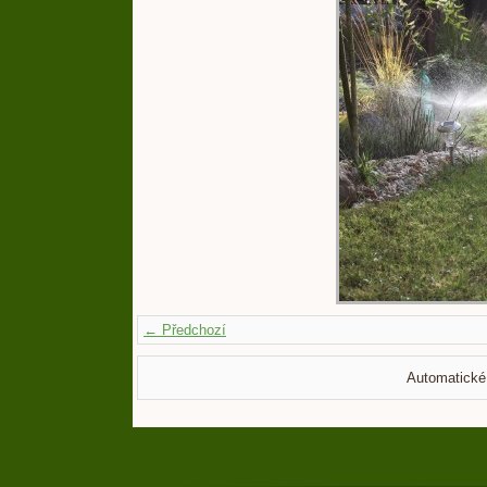
← Předchozí
Automatické