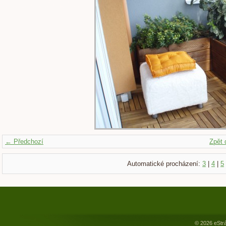
← Předchozí
Zpět 
Automatické procházení:
3
|
4
|
5
© 2026 eStr