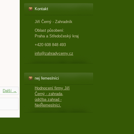
Kontakt
Jiří Černý - Zahradník
Oblast působení:
Praha a Středočeský kraj
+420 608 848 493
info@zahradycerny.cz
nej řemeslníci
Hodnocení firmy Jiří
Další →
Černý - zahrada,
údržba zahrad -
NejŘemeslníci.