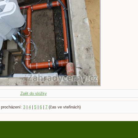
Zpět do složky
 procházení:
3
|
4
|
5
|
6
|
7
(čas ve vteřinách)