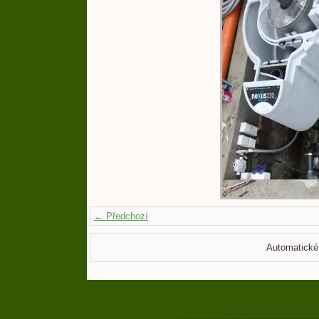
← Předchozí
Automatické