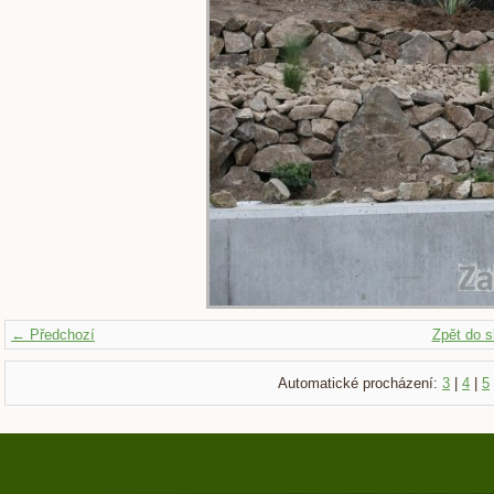
← Předchozí
Zpět do s
Automatické procházení:
3
|
4
|
5