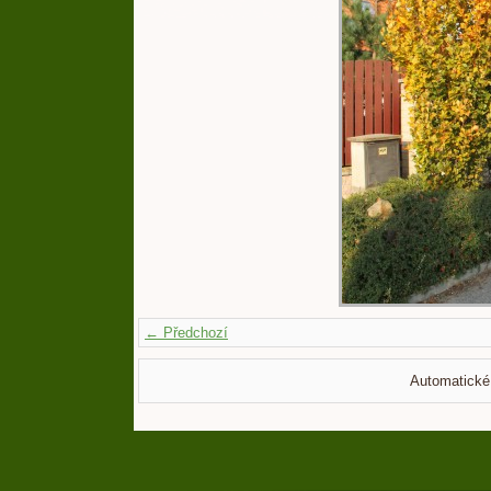
← Předchozí
Automatické