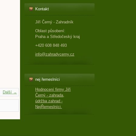
Kontakt
Jiří Černý - Zahradník
Oblast působení:
Praha a Středočeský kraj
+420 608 848 493
info@zahradycerny.cz
nej řemeslníci
Hodnocení firmy Jiří
Další →
Černý - zahrada,
údržba zahrad -
NejŘemeslníci.