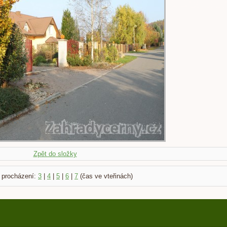
Zpět do složky
 procházení:
3
|
4
|
5
|
6
|
7
(čas ve vteřinách)