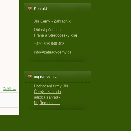
Kontakt
Jiří Černý - Zahradník
Oblast působení:
Praha a Středočeský kraj
+420 608 848 493
info@zahradycerny.cz
nej řemeslníci
Hodnocení firmy Jiří
Další →
Černý - zahrada,
údržba zahrad -
NejŘemeslníci.