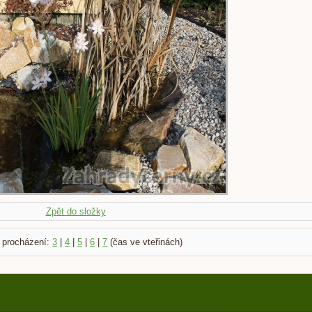
Zpět do složky
 procházení:
3
|
4
|
5
|
6
|
7
(čas ve vteřinách)