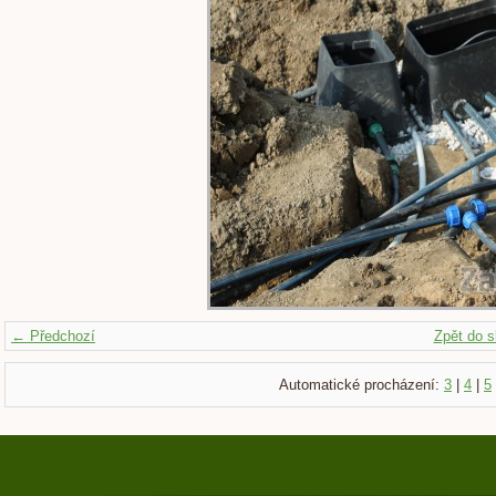
← Předchozí
Zpět do s
Automatické procházení:
3
|
4
|
5