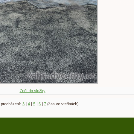
Zpět do složky
 procházení:
3
|
4
|
5
|
6
|
7
(čas ve vteřinách)