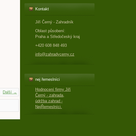
Kontakt
Jiří Černý - Zahradník
Oblast působení:
Praha a Středočeský kraj
+420 608 848 493
info@zahradycerny.cz
nej řemeslníci
Hodnocení firmy Jiří
Další →
Černý - zahrada,
údržba zahrad -
NejŘemeslníci.