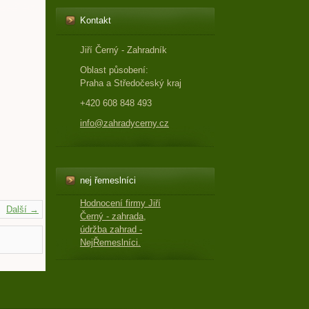
Kontakt
Jiří Černý - Zahradník
Oblast působení:
Praha a Středočeský kraj
+420 608 848 493
info@zahradycerny.cz
nej řemeslníci
Hodnocení firmy Jiří
Další →
Černý - zahrada,
údržba zahrad -
NejŘemeslníci.