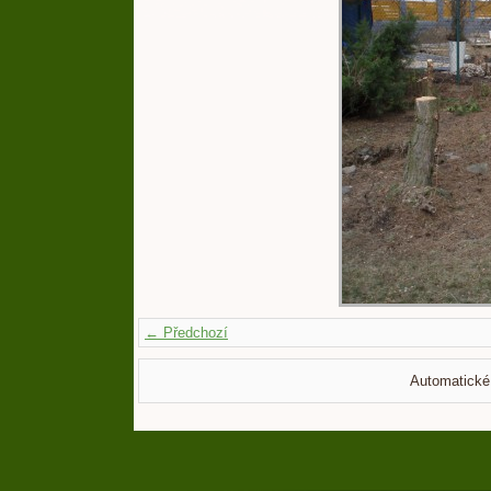
← Předchozí
Automatické