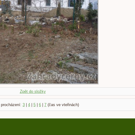
Zpět do složky
 procházení:
3
|
4
|
5
|
6
|
7
(čas ve vteřinách)