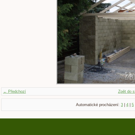
← Předchozí
Zpět do s
Automatické procházení:
3
|
4
|
5