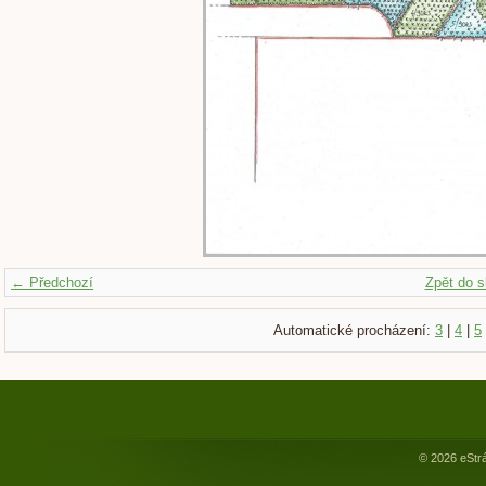
← Předchozí
Zpět do s
Automatické procházení:
3
|
4
|
5
© 2026 eStr