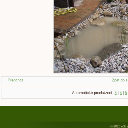
← Předchozí
Zpět do s
Automatické procházení:
3
|
4
|
5
© 2026 eStr