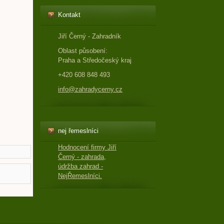
Kontakt
Jiří Černý - Zahradník
Oblast působení:
Praha a Středočeský kraj
+420 608 848 493
info@zahradycerny.cz
nej řemeslníci
Hodnocení firmy Jiří
Černý - zahrada,
údržba zahrad -
NejŘemeslníci.