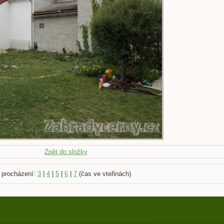
Zpět do složky
 procházení:
3
|
4
|
5
|
6
|
7
(čas ve vteřinách)