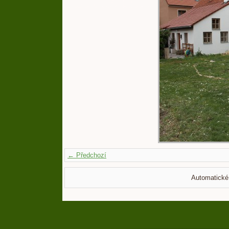
← Předchozí
Automatické