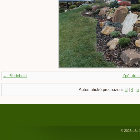
← Předchozí
Zpět do s
Automatické procházení:
3
|
4
|
5
© 2026 eStr