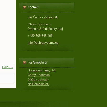
Kontakt
Jiří Černý - Zahradník
Oblast působení:
Praha a Středočeský kraj
+420 608 848 493
info@zahradycerny.cz
nej řemeslníci
Další →
Hodnocení firmy Jiří
Černý - zahrada,
údržba zahrad -
NejŘemeslníci.