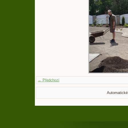
← Předchozí
Automatické