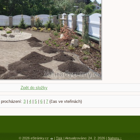
Zpět do složky
 procházení:
3
|
4
|
5
|
6
|
7
(čas ve vteřinách)
© 2026 eStránky.cz
|
Tisk
|
Aktualizováno: 24. 2. 2026
|
Nahoru ↑