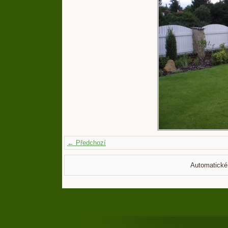
← Předchozí
Automatické