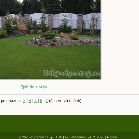
Zpět do složky
 procházení:
3
|
4
|
5
|
6
|
7
(čas ve vteřinách)
© 2026 eStránky.cz
|
Tisk
|
Aktualizováno: 24. 2. 2026
|
Nahoru ↑