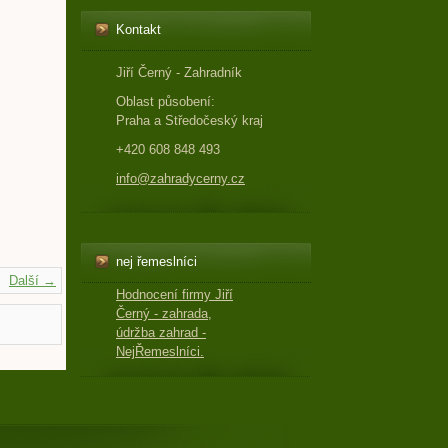
Kontakt
Jiří Černý - Zahradník
Oblast působení:
Praha a Středočeský kraj
+420 608 848 493
info@zahradycerny.cz
nej řemeslníci
Další →
Hodnocení firmy Jiří
Černý - zahrada,
údržba zahrad -
NejŘemeslníci.